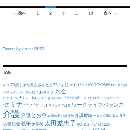
投
← 前へ
1
2
3
…
13
次へ →
稿
ナ
ビ
Tweets by kurashi2050
ゲ
ー
シ
TAG
ョ
amazon
70歳すぎた親をささえる72の方法
KADOKAWA
60代
PHP研究所
お金
ン
あさイチ
TVタックル
X 乗っ取り
ひとりでも大丈夫！私らしく生きるための「自分介護」
りそな銀行
インタビュー
セミナー
ワークライフバランス
パオッコ
マネックス証券
介護
介護とお金
介護離職
介護休業
介護保険
仕事と介護の両立
冊子
太田差惠子
執筆
労働組合
大学院
婦人公論
子どもに迷惑