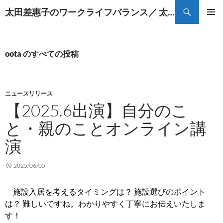
コ
検
太田差惠子のワークライフバランス／ 太田差恵子の遠距離介護
ン
索
メインメ
テ
ニュー
ン
ツ
oota のすべての投稿
へ
ス
キ
ニュースリリース
ッ
【2025.6出演】自分のこ
プ
と・親のことオンライン講
演
2025/06/05
施設入居を考えるタイミングは？ 施設選びのポイント
は？ 難しいですね。わかりやすく丁寧にお伝えいたしま
す！