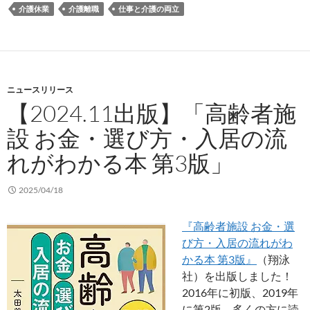
介護休業
介護離職
仕事と介護の両立
ニュースリリース
【2024.11出版】「高齢者施
設 お金・選び方・入居の流
れがわかる本 第3版」
2025/04/18
『高齢
者施設 お金・選
び方・入居の流れがわ
かる本 第3版』
（翔泳
社）を出版しました！
2016年に初版、2019年
に第2版、多くの方に読