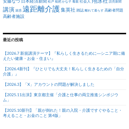
翔泳社
安藤なつ
日本経済新聞
社会人
松戸
枇杷 かな子
毒親
読売新聞
遠距離介護
講演
集英社
雑誌
高齢者問題
迷惑
離れて暮らす
高齢者施設
最近の投稿
【2026.7 新規講演テーマ】『私らしく生きるために―シニア期に備
えたい健康・お金・住まい』
【2026.4新刊】『ひとりでも大丈夫！私らしく生きるための「自分
介護」』
【2026.3】「X」アカウントの問題が解決しました
【2025.11出演】東京都主催「介護と仕事の両立推進シンポジウ
ム」
【2025.10新刊】「親が倒れた！親の入院・介護ですぐやること・
考えること・お金のこと 第4版」