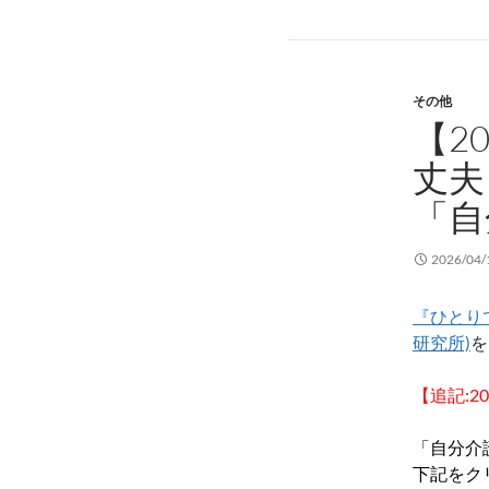
その他
【2
丈夫
「自
2026/04/
『ひとり
研究所)
を
【追記:202
「自分介
下記をク