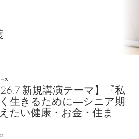
護
リース
026.7 新規講演テーマ】『私
く生きるために―シニア期
えたい健康・お金・住ま
02