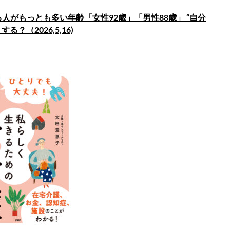
る人がもっとも多い年齢「女性92歳」「男性88歳」 “自分
する？（2026,5,16)