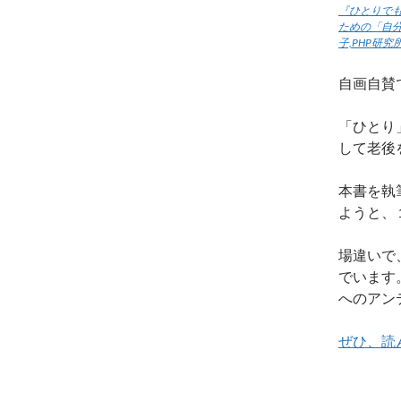
『ひとりで
ための「自
子,PHP研究
自画自賛
「ひとり
して老後
本書を執
ようと、
場違いで
でいます
へのアン
ぜひ、読