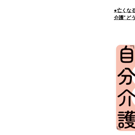
●亡くな
介護” どう