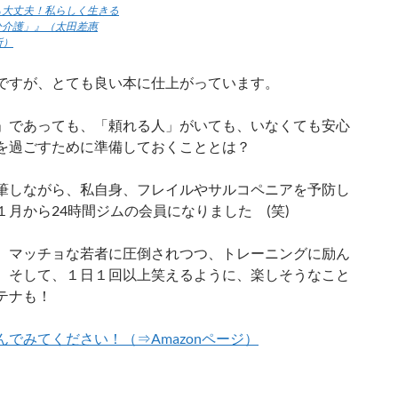
も大丈夫！私らしく生きる
分介護」』（太田差惠
所）
ですが、とても良い本に仕上がっています。
」であっても、「頼れる人」がいても、いなくても安心
を過ごすために準備しておくこととは？
筆しながら、私自身、フレイルやサルコペニアを予防し
１月から24時間ジムの会員になりました (笑)
、マッチョな若者に圧倒されつつ、トレーニングに励ん
。そして、１日１回以上笑えるように、楽しそうなこと
テナも！
んでみてください！（⇒Amazonページ）