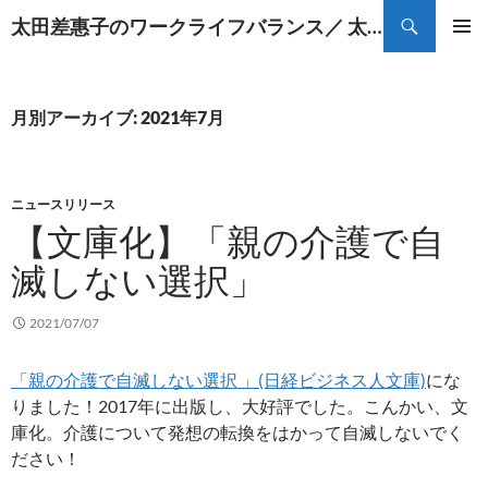
コ
検
太田差惠子のワークライフバランス／ 太田差恵子の遠距離介護
ン
索
メインメ
テ
ニュー
ン
ツ
月別アーカイブ: 2021年7月
へ
ス
キ
ニュースリリース
ッ
【文庫化】「親の介護で自
プ
滅しない選択」
2021/07/07
「親の介護で自滅しない選択 」(日経ビジネス人文庫)
にな
りました！2017年に出版し、大好評でした。こんかい、文
庫化。介護について発想の転換をはかって自滅しないでく
ださい！