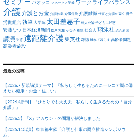
セミナー
ワークライフバランス
パオッコ
マネックス証券
介護
介護とお金
介護離職
介護休業
介護保険
仕事と介護の両立
冊子
太田差惠子
執筆
労働組合
大学院
婦人公論
子どもに迷惑
翔泳社
安藤なつ
日本経済新聞
社会人
松戸
枇杷 かな子
毒親
読売新聞
遠距離介護
講演
集英社
雑誌
高齢者問題
迷惑
離れて暮らす
高齢者施設
最近の投稿
【2026.7 新規講演テーマ】『私らしく生きるために―シニア期に備
えたい健康・お金・住まい』
【2026.4新刊】『ひとりでも大丈夫！私らしく生きるための「自分
介護」』
【2026.3】「X」アカウントの問題が解決しました
【2025.11出演】東京都主催「介護と仕事の両立推進シンポジウ
ム」