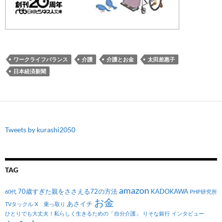
ワークライフバランス
介護
介護とお金
太田差惠子
日本経済新聞
Tweets by kurashi2050
TAG
amazon
70歳すぎた親をささえる72の方法
KADOKAWA
60代
PHP研究所
お金
あさイチ
TVタックル
X 乗っ取り
ひとりでも大丈夫！私らしく生きるための「自分介護」
りそな銀行
インタビュー