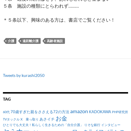
５条 施設の種類にとらわれず………
＊５条以下、興味のある方は、書店でご覧ください！
介護
遠距離介護
高齢者施設
Tweets by kurashi2050
TAG
amazon
70歳すぎた親をささえる72の方法
KADOKAWA
60代
PHP研究所
お金
あさイチ
TVタックル
X 乗っ取り
ひとりでも大丈夫！私らしく生きるための「自分介護」
りそな銀行
インタビュー