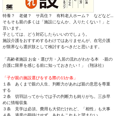
特養？ 老健？ サ高住？ 有料老人ホーム？ などなど…
そもそも親の多くは「施設になんか、入りたくない！」と
言います。
子としては、どう対応したらいいのでしょう。
施設介護をおすすめするわけではありませんが、在宅介護
が限界なら選択肢として検討するべきだと思います。
「高齢者施設 お金・選び方・入居の流れがわかる本 -親の
介護に限界を感じる前に知っておきたい！」（翔泳社）
「子が親の施設選びをする際の11か条」
１条 あくまで親の人生、判断力があれば親の意思を尊重
する
２条 切羽詰ってからでは子の判断力も鈍りがち。三歩早
めに情報収集
３条 見学は必須。費用も大切だけれど、「相性」も大事
４条 過度の期待はせず、あれもこれもと望まない