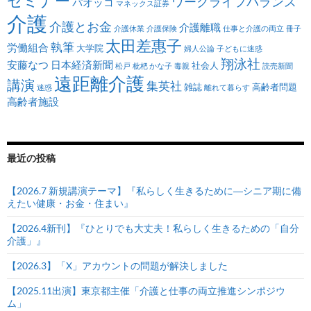
セミナー
ワークライフバランス
パオッコ
マネックス証券
介護
介護とお金
介護離職
介護休業
介護保険
仕事と介護の両立
冊子
太田差惠子
執筆
労働組合
大学院
婦人公論
子どもに迷惑
翔泳社
安藤なつ
日本経済新聞
社会人
松戸
枇杷 かな子
毒親
読売新聞
遠距離介護
講演
集英社
雑誌
高齢者問題
迷惑
離れて暮らす
高齢者施設
最近の投稿
【2026.7 新規講演テーマ】『私らしく生きるために―シニア期に備
えたい健康・お金・住まい』
【2026.4新刊】『ひとりでも大丈夫！私らしく生きるための「自分
介護」』
【2026.3】「X」アカウントの問題が解決しました
【2025.11出演】東京都主催「介護と仕事の両立推進シンポジウ
ム」