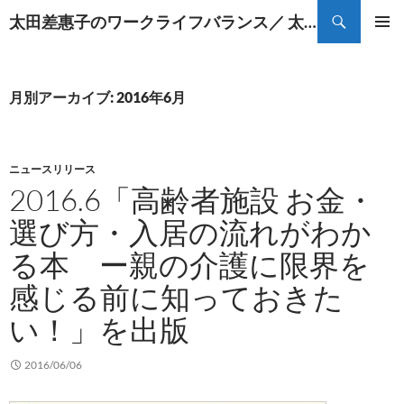
コ
検
太田差惠子のワークライフバランス／ 太田差恵子の遠距離介護
ン
索
メインメ
テ
ニュー
ン
ツ
月別アーカイブ: 2016年6月
へ
ス
キ
ニュースリリース
ッ
2016.6「高齢者施設 お金・
プ
選び方・入居の流れがわか
る本 ー親の介護に限界を
感じる前に知っておきた
い！」を出版
2016/06/06