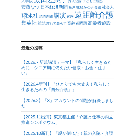
大学院
婦人公論
子どもに迷惑
安藤なつ
日本経済新聞
社会人
松戸
枇杷 かな子
毒親
遠距離介護
講演
翔泳社
読売新聞
迷惑
集英社
高齢者施設
雑誌
高齢者問題
離れて暮らす
最近の投稿
【2026.7 新規講演テーマ】『私らしく生きるた
めに―シニア期に備えたい健康・お金・住ま
い』
【2026.4新刊】『ひとりでも大丈夫！私らしく
生きるための「自分介護」』
【2026.3】「X」アカウントの問題が解決しまし
た
【2025.11出演】東京都主催「介護と仕事の両立
推進シンポジウム」
【2025.10新刊】「親が倒れた！親の入院・介護