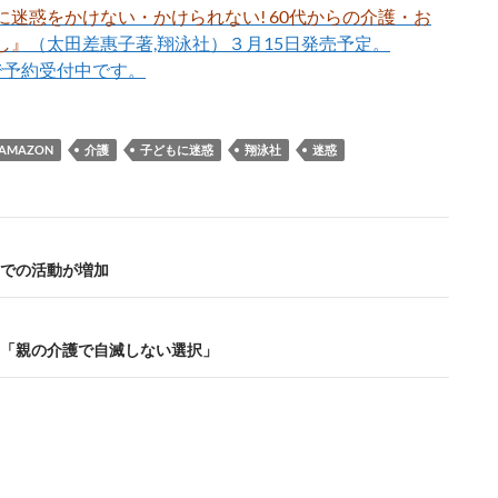
に迷惑をかけない・かけられない! 60代からの介護・お
し』
（太田差惠子著,翔泳社）３月15日発売予定。
nで予約受付中です。
AMAZON
介護
子どもに迷惑
翔泳社
迷惑
での活動が増加
「親の介護で自滅しない選択」