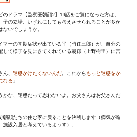
ビのドラマ【監察医朝顔2】14話をご覧になった方は、
、子の立場、いずれにしても考えさせられることが多か
はないでしょうか。
イマーの初期症状が出ている平（時任三郎）が、自分の
配して様子を見にきてくれている朝顔（上野樹里）に言
。
さん、
迷惑かけたくないんだ
。これから
もっと迷惑をか
になる
」
うかな、迷惑だって思わないよ。お父さんはお父さんだ
で朝顔たちの住む家に戻ることを決断します（病気が進
、施設入居と考えているようす）。