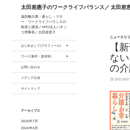
検
太田差惠子のワークライフバランス／ 太田差
索
コ
遠距離介護・暮らし・マネ
ー・ワークライフバランスの
ン
執筆と講演／NPO法人パオッ
テ
コ理事長／太田差恵子
ニュースリ
ン
【新
ツ
はじめまして(プロフィール)
へ
ない
ワーク(著作・講演等)
ス
の介
キ
お問い合わせ
ッ
メディア出演
プ
2021/02/
サイトマップ
アーカイブス
2026年7月
2026年4月