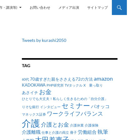
作・講演等)
お問い合わせ
メディア出演
サイトマップ
Tweets by kurashi2050
TAG
amazon
70歳すぎた親をささえる72の方法
60代
KADOKAWA
PHP研究所
TVタックル
X 乗っ取り
お金
あさイチ
ひとりでも大丈夫！私らしく生きるための「自分介護」
セミナー
パオッコ
りそな銀行
インタビュー
ワークライフバランス
マネックス証券
介護
介護とお金
介護休業
介護保険
執筆
介護離職
労働組合
仕事と介護の両立
冊子
太田差惠子